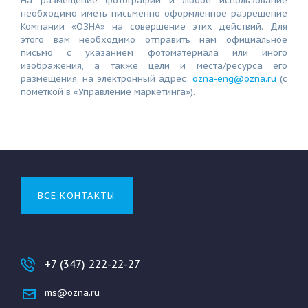
На размещение фотографии и любое использование
необходимо иметь письменно оформленное разрешение
Компании «ОЗНА» на совершение этих действий. Для
этого вам необходимо отправить нам официальное
письмо с указанием фотоматериала или иного
изображения, а также цели и места/ресурса его
размещения, на электронный адрес:
ozna-eng@ozna.ru
(с
пометкой в «Управление маркетинга»).
ВСЕ КОНТАКТЫ
+7 (347) 222-22-27
ms@ozna.ru