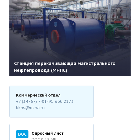
Станция перекачивающая магистрального
нефтепровода (МНПС)
Коммерческий отдел
+7 (34767) 7-01-91
доб 2173
bkns@ozna.ru
Подробнее
Опросный лист
DOC
DOC 0.23 MБ