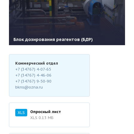
Блок дозирования реагентов (БДР)
Коммерческий отдел
+7 (34767) 4-07-65
+7 (34767) 4-46-06
Подробнее
+7 (34767) 9-50-90
bkns@ozna.ru
Опросный лист
XLS
XLS 0.13 MБ