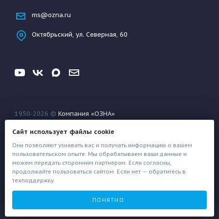
ms@ozna.ru
Октябрьский, ул. Северная, 60
1950-2026 ©
Компания «ОЗНА»
Конфиденциальность
Условия использования
Сайт использует файлы cookie
Файлы техподдержки
Они позволяют узнавать вас и получать информацию о вашем
пользовательском опыте. Мы обрабатываем ваши данные и
можем передать сторонним партнерам. Если согласны,
продолжайте пользоваться сайтом. Если нет — обратитесь в
техподдержку
Создание сайта
Architect
ПОНЯТНО