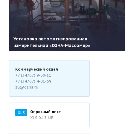
Установка автоматизированная
измерительная «ОЗНА-Массомер»
Коммерческий отдел
+7 (34767) 9-50-11
+7 (34767) 4-01-59
Подробнее
zu@ozna.ru
Опросный лист
XLS
XLS 0.13 MБ