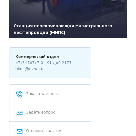
Станция перекачивающая магистрального
нефтепровода (МНПС)
Коммерческий отдел
+7 (34767) 7-01-91
доб 2173
bkns@ozna.ru
Подробнее
Заказать звонок
Задать вопрос
Отправить заявку