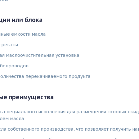
ции или блока
ные емкости масла
грегаты
ая маслоочистительная установка
убопроводов
 количества перекачиваемого продукта
ые преимущества
ь специального исполнения для размещения готовых ски
елем масла
сла собственного производства, что позволяет получить н