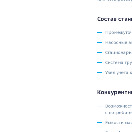
Состав стан
Промежуточ
Насосные а
Стационарн
Система тр
Узел учета
Конкурентн
Возможност
с потребит
Емкости ма