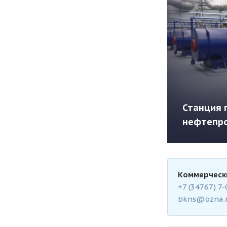
вливания легких фракций
Станция 
 (УУЛФ)
нефтепро
Коммерческ
+7 (34767) 7
Подробнее
bkns@ozna.