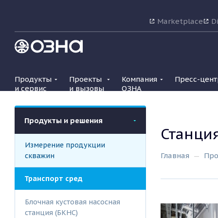
Marketplace
Di
Продукты
Проекты
Компания
Пресс-цент
и сервис
и вызовы
ОЗНА
Продукты и решения
Станция
Измерение продукции
скважин
Главная
Про
Транспорт сред
Блочная кустовая насосная
станция (БКНС)