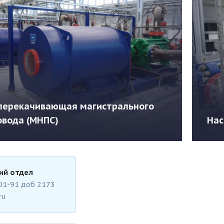
перекачивающая магистрального
вода (МНПС)
Нас
ий отдел
-01-91
доб 2173
Под
ru