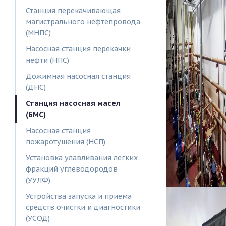
Станция перекачивающая
магистрального нефтепровода
(МНПС)
Насосная станция перекачки
нефти (НПС)
Дожимная насосная станция
(ДНС)
Станция насосная масел
(БМС)
Насосная станция
пожаротушения (НСП)
Установка улавливания легких
фракций углеводородов
(УУЛФ)
Устройства запуска и приема
средств очистки и диагностики
(УСОД)