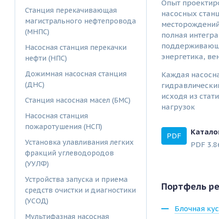
Опыт проектиро
Станция перекачивающая
насосных стан
магистрального нефтепровода
месторождений
(МНПС)
полная интегра
поддерживающи
Насосная станция перекачки
энергетика, ве
нефти (НПС)
Дожимная насосная станция
Каждая насосн
(ДНС)
гидравлический
исходя из стат
Станция насосная масел (БМС)
нагрузок
Насосная станция
пожаротушения (НСП)
Катало
PDF
Установка улавливания легких
PDF 3.8
фракций углеводородов
(УУЛФ)
Устройства запуска и приема
Портфель р
средств очистки и диагностики
(УСОД)
Блочная кус
Мультифазная насосная