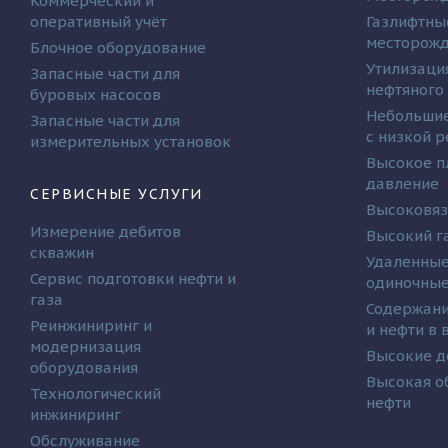
Коммерческий и
оперативный учёт
Газлифтны
месторож
Блочное оборудование
Утилизаци
Запасные части для
нефтяного
буровых насосов
Небольшие
Запасные части для
с низкой 
измерительных установок
Высокое п
давление
СЕРВИСНЫЕ УСЛУГИ
Высоковяз
Измерение дебитов
Высокий г
скважин
Удаленные
Сервис подготовки нефти и
одиночные
газа
Содержани
Реинжиниринг и
и нефти в
модернизация
Высокие д
оборудования
Высокая о
Технологический
нефти
инжиниринг
Обслуживание