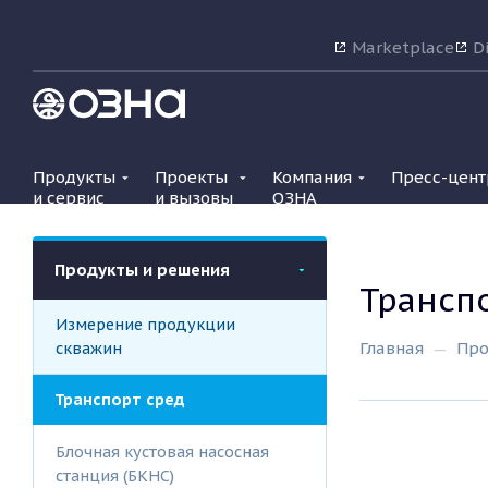
Marketplace
Di
Продукты
Проекты
Компания
Пресс-цент
и сервис
и вызовы
ОЗНА
Продукты и решения
Трансп
Измерение продукции
скважин
Главная
Про
Транспорт сред
Блочная кустовая насосная
станция (БКНС)