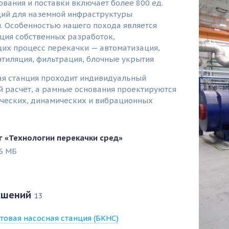
вания и поставки включает более 800 ед.
ций для наземной инфраструктуры
. Особенностью нашего похода является
ция собственных разработок,
х процесс перекачки — автоматизация,
нтиляция, фильтрация, блочные укрытия
ая станция проходит индивидуальный
 расчёт, а рамные основания проектируются
ических, динамических и вибрационных
г «Технологии перекачки сред»
6 МБ
ешений
13
товая насосная станция (БКНС)