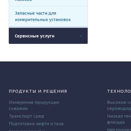
Запасные части для
измерительных установок
Сервисные услуги
ПРОДУКТЫ И РЕШЕНИЯ
ТЕХНОЛО
Измерение продукции
Высокое с
скважин
сероводо
Транспорт сред
Низкая те
флюида
Подготовка нефти и газа
Месторожд