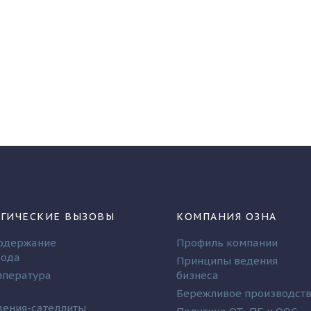
ГИЧЕСКИЕ ВЫЗОВЫ
КОМПАНИЯ ОЗНА
одержание
Профиль компании
рода
Принципы ведения
мпература
бизнеса
Бережливое производст
ения-сателлиты