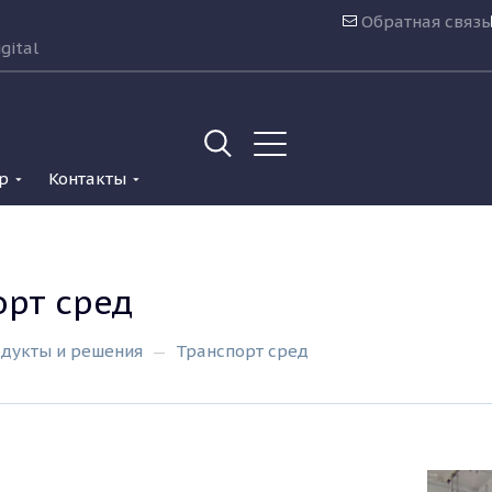
Обратная связь
gital
р
Контакты
орт сред
дукты и решения
Транспорт сред