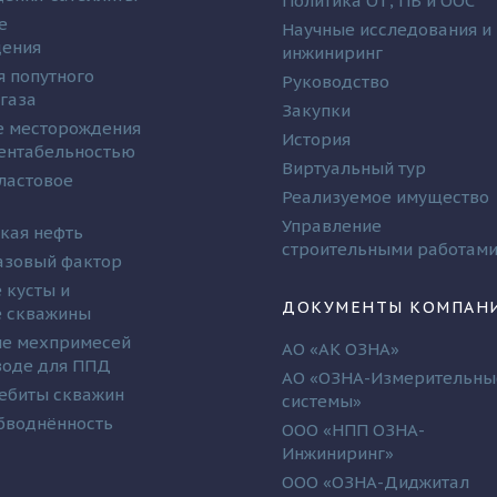
Политика ОТ, ПБ и ООС
е
Научные исследования и
дения
инжиниринг
я попутного
Руководство
 газа
Закупки
 месторождения
История
рентабельностью
Виртуальный тур
ластовое
Реализуемое имущество
Управление
кая нефть
строительными работам
азовый фактор
 кусты и
ДОКУМЕНТЫ КОМПАН
 скважины
е мехпримесей
АО «АК ОЗНА»
 воде для ППД
АО «ОЗНА-Измерительны
ебиты скважин
системы»
бводнённость
ООО «НПП ОЗНА-
Инжиниринг»
ООО «ОЗНА-Диджитал