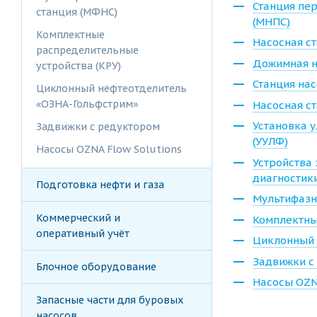
Станция пе
станция (МФНС)
(МНПС)
Комплектные
Насосная ст
распределительные
Дожимная н
устройства (КРУ)
Станция нас
Циклонный нефтеотделитель
«ОЗНА-Гольфстрим»
Насосная с
Установка 
Задвижки с редуктором
(УУЛФ)
Насосы OZNA Flow Solutions
Устройства 
диагностик
Подготовка нефти и газа
Мультифазн
Коммерческий и
Комплектны
оперативный учёт
Циклонный 
Задвижки с
Блочное оборудование
Насосы OZN
Запасные части для буровых
насосов