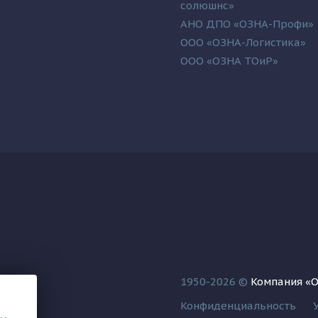
солюшнс»
АНО ДПО «ОЗНА-Профи»
ООО «ОЗНА-Логистика»
ООО «ОЗНА ТОиР»
1950-2026 ©
Компания «
Конфиденциальность