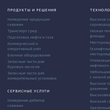
ПРОДУКТЫ И РЕШЕНИЯ
ТЕХНОЛО
Измерение продукции
Высокое с
скважин
сероводо
Транспорт сред
Низкая те
флюида
Подготовка нефти и газа
Месторожд
Коммерческий и
оперативный учёт
Газлифтны
месторож
Блочное оборудование
Утилизаци
Запасные части для
нефтяного
буровых насосов
Небольшие
Запасные части для
с низкой 
измерительных установок
Высокое п
давление
СЕРВИСНЫЕ УСЛУГИ
Высоковяз
Измерение дебитов
Высокий г
скважин
Удаленные