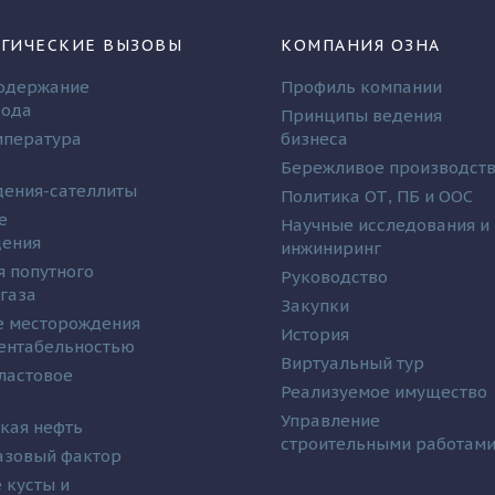
ГИЧЕСКИЕ ВЫЗОВЫ
КОМПАНИЯ ОЗНА
одержание
Профиль компании
рода
Принципы ведения
мпература
бизнеса
Бережливое производст
ения-сателлиты
Политика ОТ, ПБ и ООС
е
Научные исследования и
дения
инжиниринг
я попутного
Руководство
 газа
Закупки
 месторождения
История
рентабельностью
Виртуальный тур
ластовое
Реализуемое имущество
Управление
кая нефть
строительными работам
азовый фактор
 кусты и