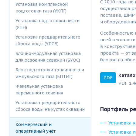
С 2010 года по
Установка комплексной
осуществила ра
подготовки газа (УКПГ)
поставке, ШМР 
Установка подготовки нефти
и оборудования
(УПН)
Особенностью 
Установка предварительного
всей технолог
сброса воды (УПСВ)
в конструктиве
проекта — от 
Блочно-модульная установка
блоков на объе
для освоения скважин (БУОС)
Блок подготовки топливного и
Катало
импульсного газа (БПТИГ)
PDF
PDF 1.4
Факельная установка
переменного сечения
Установка предварительного
Портфель р
сброса воды на кустах скважин
Установка к
Коммерческий и
оперативный учёт
Установка п