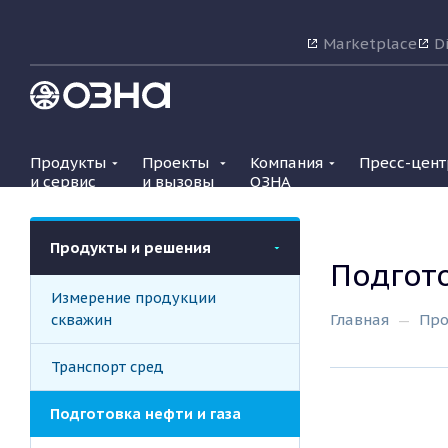
Marketplace
Di
Продукты
Проекты
Компания
Пресс-цент
и сервис
и вызовы
ОЗНА
Продукты и решения
Подгото
Измерение продукции
скважин
Главная
Про
Транспорт сред
Подготовка нефти и газа