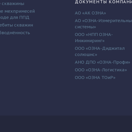
ДОКУМЕНТЫ КОМПАН
 скважины
е мехпримесей
АО «АК ОЗНА»
 воде для ППД
АО «ОЗНА-Измерительны
ебиты скважин
системы»
бводнённость
ООО «НПП ОЗНА-
Инжиниринг»
ООО «ОЗНА-Диджитал
солюшнс»
АНО ДПО «ОЗНА-Профи»
ООО «ОЗНА-Логистика»
ООО «ОЗНА ТОиР»