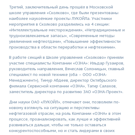
Третий, заключительный день прошёл в Московской
школе управления «Сколково», где были презентованы
наиболее наукоёмкие проекты ЛУКОЙЛа. Участники
мероприятия в Сколково разделились на 4 секции:
«Интеллектуальные месторождения», «Нетрадиционные и
трудноизвлекаемые запасы», «Современные методы
увеличения нефтеотдачи», «Повышение эффективности
производства в области переработки и нефтехимии».
В работе секций в Школе управления «Сколково» приняли
участие специалисты Компании «ОЗНА»: Ильдар Гузаиров,
руководитель направления, Вячеслав Солоницын, главный
специалист по новой технике (оба – ООО «ОЗНА-
Менеджмент»), Тимур Абдеев, директор Октябрьского
филиала Сервисной компании «ОЗНА», Тагир Салахов,
заместитель директора по развитию ЗАО «ОЗНА-Проект».
Дни науки ОАО «ЛУКОЙЛ», отмечают они, позволили по-
новому взглянуть на ситуацию и перспективы
нефтегазовой отрасли, на роль Компании «ОЗНА» в этом
процессе, проанализировать, как лучше и эффективней
развиваться дальше, чтобы не только оставаться
конкурентоспособными, но и стать лидерами в своих