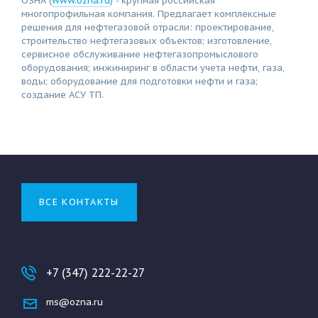
ОЗНА (
www.ozna.ru
) - крупная российская
многопрофильная компания. Предлагает комплексные
решения для нефтегазовой отрасли: проектирование,
строительство нефтегазовых объектов; изготовление,
сервисное обслуживание нефтегазопромыслового
оборудования; инжиниринг в области учета нефти, газа,
воды; оборудование для подготовки нефти и газа;
создание АСУ ТП.
ВСЕ КОНТАКТЫ
+7 (347) 222-22-27
ms@ozna.ru