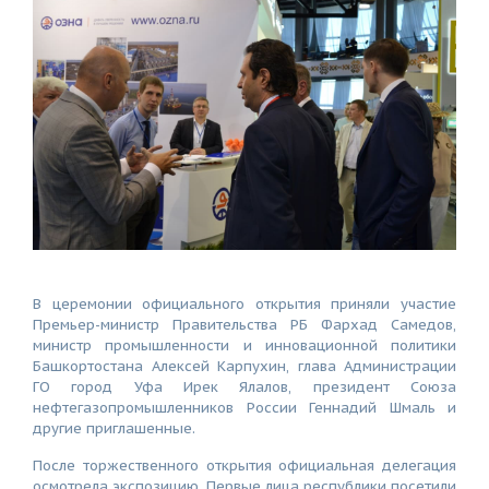
В церемонии официального открытия приняли участие
Премьер-министр Правительства РБ Фархад Самедов,
министр промышленности и инновационной политики
Башкортостана Алексей Карпухин, глава Администрации
ГО город Уфа Ирек Ялалов, президент Союза
нефтегазопромышленников России Геннадий Шмаль и
другие приглашенные.
После торжественного открытия официальная делегация
осмотрела экспозицию. Первые лица республики посетили