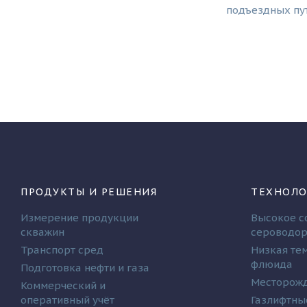
подъездных пут
ПРОДУКТЫ И РЕШЕНИЯ
ТЕХНОЛО
Измерение продукции
Высокое с
скважин
сероводо
Транспорт сред
Низкая те
флюида
Подготовка нефти и газа
Месторожд
Коммерческий и
оперативный учёт
Газлифтны