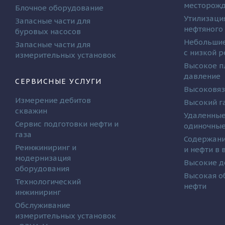
месторож
Блочное оборудование
Утилизаци
Запасные части для
нефтяного
буровых насосов
Небольшие
Запасные части для
с низкой 
измерительных установок
Высокое п
давление
СЕРВИСНЫЕ УСЛУГИ
Высоковяз
Измерение дебитов
Высокий г
скважин
Удаленные
Сервис подготовки нефти и
одиночные
газа
Содержани
Реинжиниринг и
и нефти в
модернизация
Высокие д
оборудования
Высокая о
Технологический
нефти
инжиниринг
Обслуживание
измерительных установок