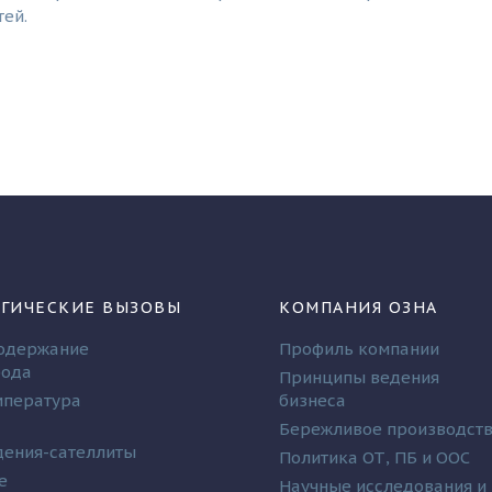
ей.
ГИЧЕСКИЕ ВЫЗОВЫ
КОМПАНИЯ ОЗНА
одержание
Профиль компании
рода
Принципы ведения
мпература
бизнеса
Бережливое производст
ения-сателлиты
Политика ОТ, ПБ и ООС
е
Научные исследования и