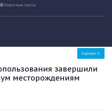
Опросные листы
Карьера
опользования завершили
двум месторождениям