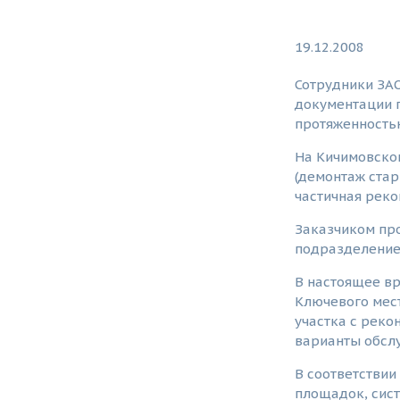
19.12.2008
Сотрудники ЗАО
документации 
протяженность
На Кичимовско
(демонтаж стар
частичная реко
Заказчиком пр
подразделение
В настоящее вр
Ключевого мест
участка с реко
варианты обслу
В соответстви
площадок, сист