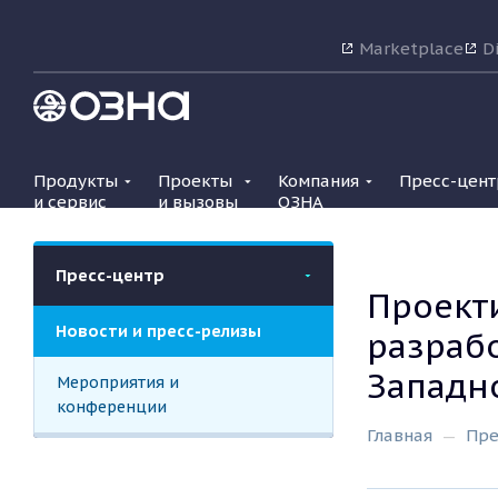
Marketplace
Di
Продукты
Проекты
Компания
Пресс-цент
и сервис
и вызовы
ОЗНА
Пресс-центр
Проект
Новости и пресс-релизы
разраб
Западн
Мероприятия и
конференции
Главная
Пре