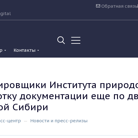
Обратная связь
gital
р
Контакты
ировщики Института природ
отку документации еще по 
ой Сибири
сс-центр
Новости и пресс-релизы