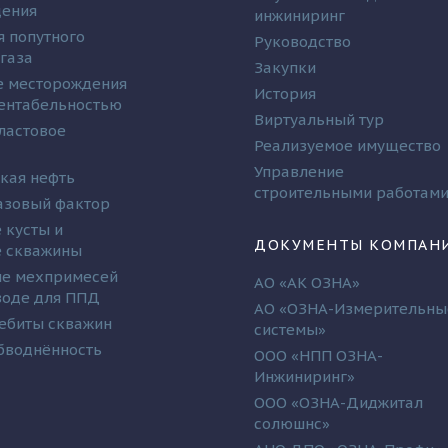
дения
инжиниринг
я попутного
Руководство
 газа
Закупки
 месторождения
История
рентабельностью
Виртуальный тур
ластовое
Реализуемое имущество
Управление
кая нефть
строительными работам
азовый фактор
 кусты и
ДОКУМЕНТЫ КОМПАН
 скважины
е мехпримесей
АО «АК ОЗНА»
 воде для ППД
АО «ОЗНА-Измерительны
ебиты скважин
системы»
бводнённость
ООО «НПП ОЗНА-
Инжиниринг»
ООО «ОЗНА-Диджитал
солюшнс»