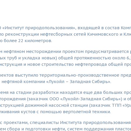
 «Институт природопользования», входящей в состав Ком
по реконструкции нефтесборных сетей Кичимовского и К
ю более 22 километров.
м нефтяном месторождении проектом предусматривается 
ых труб и укладка новых) общей протяженностью около 6
нструкция и новое строительство нефтепровода общей пр
оектов выступило территориально-производственное пред
 нефтяной компании «Лукойл – Западная Сибирь».
емя на стадии разработки находятся еще два больших пр
орождения (заказчик ООО «Лукойл-Западная Сибирь») и о
нструкцией дожимной насосной станции (заказчик ТПП «У
живания кустов с помощью вертолетной техники.
и с проектами, специалисты Института природопользован
ем сбора и подготовки нефти, систем поддержания пласто