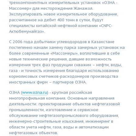
трехкомпонентных измерительных установок «ОЗНА -
Массомер» для месторождения Жанажол.
Эксплуатировать новое измерительное оборудование,
рассчитанное на дебит 400 тонн в сутки, будут
специалисты китайской нефтяной компании «CNPC-
Актюбемунайгаз».
С 2006 года добытчики углеводородов в Казахстане
постепенно начали замену парка замерных установок на
более современные «Массомеры», воплотившие в себе
новые технические решения, давшие возможность
измерения трех фаз продукции скважин – нефти, воды,
газа - и точность измерения благодаря использованию
кориолисовых счетчиков-расходомеров производства
иностранных фирм – партнеров ОЗНА.
ОЗНА (
www.ozna.ru
) - крупная российская
многопрофильная компания. Основные направления
деятельности: проектирование объектов нефтегазовой
промышленности, изготовление и сервисное
обслуживание нефтегазопромыслового оборудования,
инженерно-строительные изыскания, инжиниринг в
области учета нефти, газа, воды и автоматизации
нефтегазовых объектов.