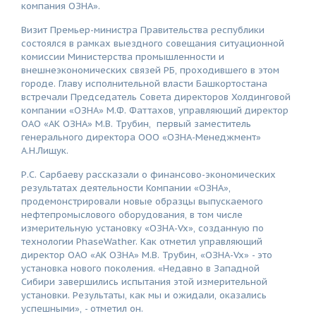
компания ОЗНА».
Визит Премьер-министра Правительства республики
состоялся в рамках выездного совещания ситуационной
комиссии Министерства промышленности и
внешнеэкономических связей РБ, проходившего в этом
городе. Главу исполнительной власти Башкортостана
встречали Председатель Совета директоров Холдинговой
компании «ОЗНА» М.Ф. Фаттахов, управляющий директор
ОАО «АК ОЗНА» М.В. Трубин, первый заместитель
генерального директора ООО «ОЗНА-Менеджмент»
А.Н.Лищук.
Р.С. Сарбаеву рассказали о финансово-экономических
результатах деятельности Компании «ОЗНА»,
продемонстрировали новые образцы выпускаемого
нефтепромыслового оборудования, в том числе
измерительную установку «ОЗНА-Vx», созданную по
технологии PhaseWather. Как отметил управляющий
директор ОАО «АК ОЗНА» М.В. Трубин, «ОЗНА-Vx» - это
установка нового поколения. «Недавно в Западной
Сибири завершились испытания этой измерительной
установки. Результаты, как мы и ожидали, оказались
успешными», - отметил он.