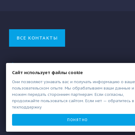
ВСЕ КОНТАКТЫ
+7 (347) 222-22-27
Сайт использует файлы cookie
ms@ozna.ru
Они позволяют узнавать вас и получать информацию о ваш
пользовательском опыте. Мы обрабатываем ваши данные и
Октябрьский, ул. Северная, 60
можем передать сторонним партнерам. Если согласны,
продолжайте пользоваться сайтом. Если нет — обратитесь в
техподдержку
ПОНЯТНО