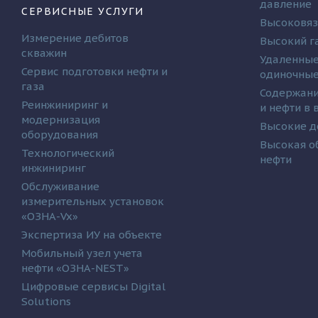
давление
СЕРВИСНЫЕ УСЛУГИ
Высоковяз
Измерение дебитов
Высокий г
скважин
Удаленные
Сервис подготовки нефти и
одиночные
газа
Содержани
Реинжиниринг и
и нефти в
модернизация
Высокие д
оборудования
Высокая о
Технологический
нефти
инжиниринг
Обслуживание
измерительных установок
«ОЗНА-Vx»
Экспертиза ИУ на объекте
Мобильный узел учета
нефти «ОЗНА-NEST»
Цифровые сервисы Digital
Solutions