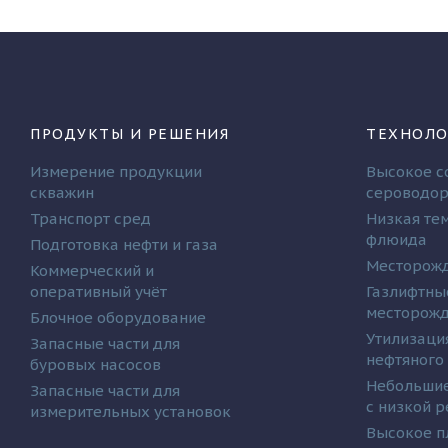
ПРОДУКТЫ И РЕШЕНИЯ
ТЕХНОЛО
Измерение продукции
Высокое с
скважин
сероводо
Транспорт сред
Низкая те
флюида
Подготовка нефти и газа
Месторожд
Коммерческий и
оперативный учёт
Газлифтны
месторож
Блочное оборудование
Утилизаци
Запасные части для
нефтяного
буровых насосов
Небольшие
Запасные части для
с низкой 
измерительных установок
Высокое п