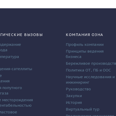
ГИЧЕСКИЕ ВЫЗОВЫ
КОМПАНИЯ ОЗНА
одержание
Профиль компании
рода
Принципы ведения
мпература
бизнеса
Бережливое производст
ения-сателлиты
Политика ОТ, ПБ и ООС
е
Научные исследования и
дения
инжиниринг
я попутного
Руководство
 газа
Закупки
 месторождения
История
рентабельностью
Виртуальный тур
ластовое
Реализуемое имущество