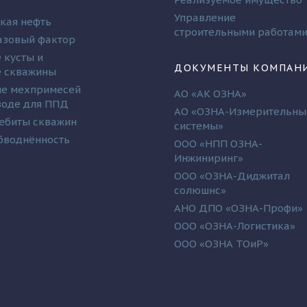
Управление
кая нефть
строительными работам
азовый фактор
 кусты и
ДОКУМЕНТЫ КОМПАН
 скважины
е мехпримесей
АО «АК ОЗНА»
 воде для ППД
АО «ОЗНА-Измерительны
ебиты скважин
системы»
бводнённость
ООО «НПП ОЗНА-
Инжиниринг»
ООО «ОЗНА-Диджитал
солюшнс»
АНО ДПО «ОЗНА-Профи»
ООО «ОЗНА-Логистика»
ООО «ОЗНА ТОиР»