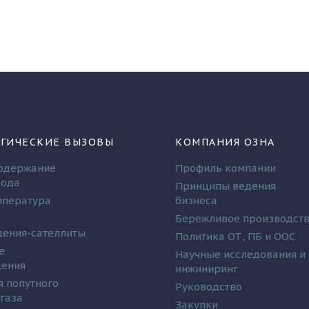
ГИЧЕСКИЕ ВЫЗОВЫ
КОМПАНИЯ ОЗНА
одержание
Профиль компании
рода
Принципы ведения
мпература
бизнеса
Бережливое производст
ения-сателлиты
Политика ОТ, ПБ и ООС
е
Научные исследования и
дения
инжиниринг
я попутного
Руководство
 газа
Закупки