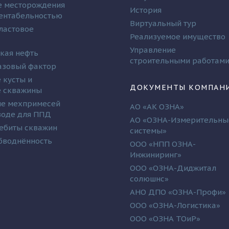
 месторождения
История
рентабельностью
Виртуальный тур
ластовое
Реализуемое имущество
Управление
кая нефть
строительными работам
азовый фактор
 кусты и
ДОКУМЕНТЫ КОМПАН
 скважины
е мехпримесей
АО «АК ОЗНА»
 воде для ППД
АО «ОЗНА-Измерительны
ебиты скважин
системы»
бводнённость
ООО «НПП ОЗНА-
Инжиниринг»
ООО «ОЗНА-Диджитал
солюшнс»
АНО ДПО «ОЗНА-Профи»
ООО «ОЗНА-Логистика»
ООО «ОЗНА ТОиР»