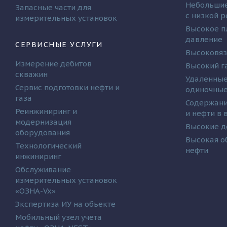
Небольшие
Запасные части для
с низкой 
измерительных установок
Высокое п
давление
СЕРВИСНЫЕ УСЛУГИ
Высоковяз
Измерение дебитов
Высокий г
скважин
Удаленные
Сервис подготовки нефти и
одиночные
газа
Содержани
Реинжиниринг и
и нефти в
модернизация
Высокие д
оборудования
Высокая о
Технологический
нефти
инжиниринг
Обслуживание
измерительных установок
«ОЗНА-Vx»
Экспертиза ИУ на объекте
Мобильный узел учета