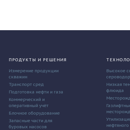
ПРОДУКТЫ И РЕШЕНИЯ
ТЕХНОЛО
Измерение продукции
Высокое с
скважин
сероводо
Транспорт сред
Низкая те
флюида
Подготовка нефти и газа
Месторожд
Коммерческий и
оперативный учёт
Газлифтны
месторож
Блочное оборудование
Утилизаци
Запасные части для
нефтяного
буровых насосов