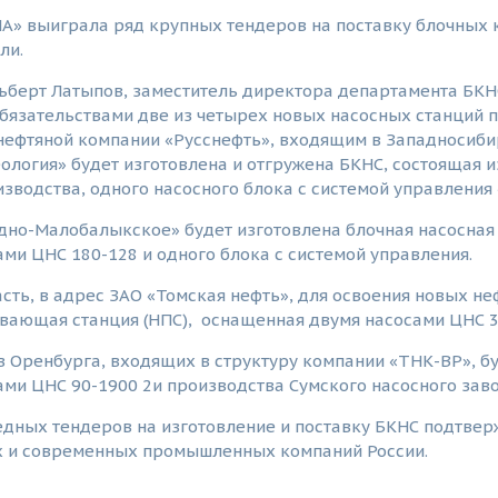
А» выиграла ряд крупных тендеров на поставку блочных к
ли.
ьберт Латыпов, заместитель директора департамента БКН
бязательствами две из четырех новых насосных станций 
нефтяной компании «Русснефть», входящим в Западносиби
ология» будет изготовлена и отгружена БКНС, состоящая и
зводства, одного насосного блока с системой управления 
дно-Малобалыкское» будет изготовлена блочная насосная
ами ЦНС 180-128 и одного блока с системой управления.
сть, в адрес ЗАО «Томская нефть», для освоения новых н
вающая станция (НПС), оснащенная двумя насосами ЦНС 3
 Оренбурга, входящих в структуру компании «ТНК-ВР», бу
ами ЦНС 90-1900 2и производства Сумского насосного заво
ных тендеров на изготовление и поставку БКНС подтверж
 и современных промышленных компаний России.