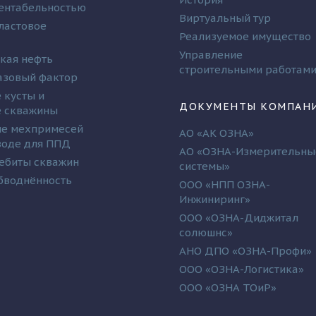
рентабельностью
Виртуальный тур
ластовое
Реализуемое имущество
Управление
кая нефть
строительными работам
азовый фактор
 кусты и
ДОКУМЕНТЫ КОМПАН
 скважины
е мехпримесей
АО «АК ОЗНА»
 воде для ППД
АО «ОЗНА-Измерительны
ебиты скважин
системы»
бводнённость
ООО «НПП ОЗНА-
Инжиниринг»
ООО «ОЗНА-Диджитал
солюшнс»
АНО ДПО «ОЗНА-Профи»
ООО «ОЗНА-Логистика»
ООО «ОЗНА ТОиР»