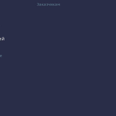
Заказчикам
и
ИЙ
е