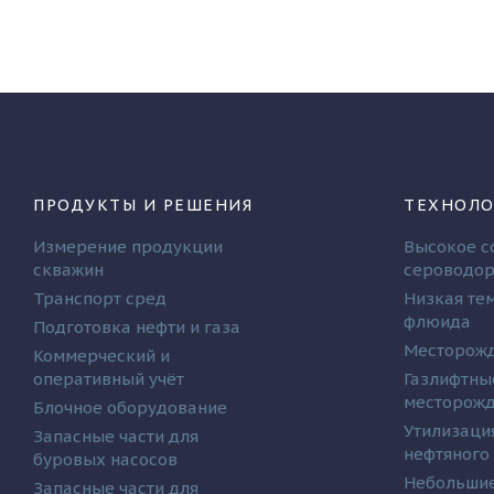
ПРОДУКТЫ И РЕШЕНИЯ
ТЕХНОЛО
Измерение продукции
Высокое с
скважин
сероводо
Транспорт сред
Низкая те
флюида
Подготовка нефти и газа
Месторожд
Коммерческий и
оперативный учёт
Газлифтны
месторож
Блочное оборудование
Утилизаци
Запасные части для
нефтяного
буровых насосов
Небольшие
Запасные части для