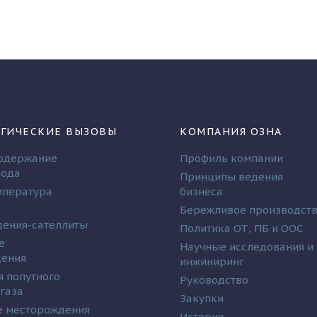
ГИЧЕСКИЕ ВЫЗОВЫ
КОМПАНИЯ ОЗНА
одержание
Профиль компании
рода
Принципы ведения
мпература
бизнеса
Бережливое производст
ения-сателлиты
Политика ОТ, ПБ и ООС
е
Научные исследования и
дения
инжиниринг
я попутного
Руководство
 газа
Закупки
 месторождения
История