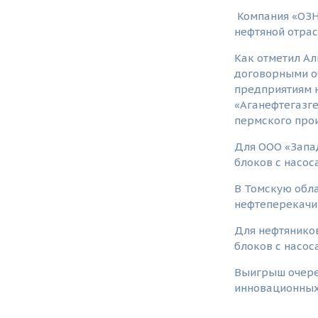
Компания «ОЗН
нефтяной отрас
Как отметил Ал
договорными о
предприятиям 
«Аганефтегазге
пермского прои
Для ООО «Запа
блоков с насос
В Томскую обла
нефтеперекачи
Для нефтяников
блоков с насос
Выигрыш очеред
инновационных