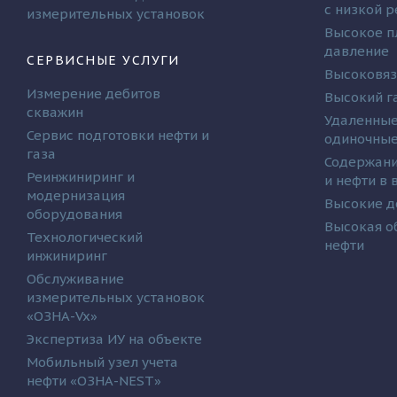
с низкой 
измерительных установок
Высокое п
давление
СЕРВИСНЫЕ УСЛУГИ
Высоковяз
Измерение дебитов
Высокий г
скважин
Удаленные
Сервис подготовки нефти и
одиночные
газа
Содержани
Реинжиниринг и
и нефти в
модернизация
Высокие д
оборудования
Высокая о
Технологический
нефти
инжиниринг
Обслуживание
измерительных установок
«ОЗНА-Vx»
Экспертиза ИУ на объекте
Мобильный узел учета
нефти «ОЗНА-NEST»