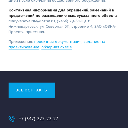
дней после окончания общественного обсуждения.
Контактная информация для обращений, замечаний и
предложений по размещению вышеуказанного объекта:
Malyvanova.NM@ozna.ru, (3466) 29-68-89. г.
Нижневартовск, ул. Северная 5П, строение 4, ЗАО «ОЗНА-
Проект», приемная.
Приложения:
проектная документация
;
задание на
проектирование
;
обзорная схема
.
ВСЕ КОНТАКТЫ
+7 (347) 222-22-27