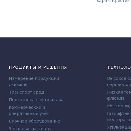
характеристик 
ПРОДУКТЫ И РЕШЕНИЯ
ТЕХНОЛО
Измерение продукции
Высокое с
скважин
сероводо
Транспорт сред
Низкая те
флюида
Подготовка нефти и газа
Месторожд
Коммерческий и
оперативный учёт
Газлифтны
месторож
Блочное оборудование
Утилизаци
Запасные части для