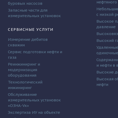
нефтяного
буровых насосов
Небольшие
Запасные части для
с низкой 
измерительных установок
Высокое п
давление
СЕРВИСНЫЕ УСЛУГИ
Высоковяз
Измерение дебитов
Высокий г
скважин
Удаленные
Сервис подготовки нефти и
одиночные
газа
Содержани
Реинжиниринг и
и нефти в
модернизация
Высокие д
оборудования
Высокая о
Технологический
нефти
инжиниринг
Обслуживание
измерительных установок
«ОЗНА-Vx»
Экспертиза ИУ на объекте