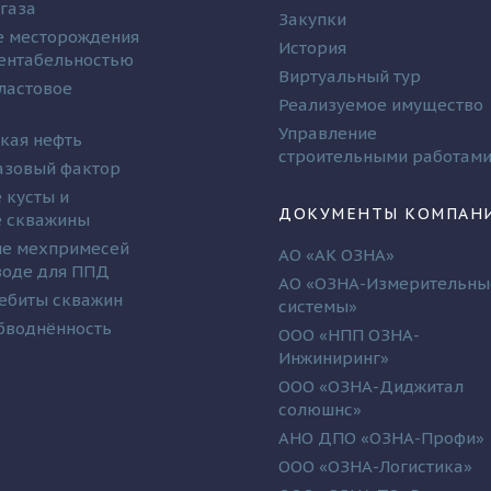
 газа
Закупки
 месторождения
История
рентабельностью
Виртуальный тур
ластовое
Реализуемое имущество
Управление
кая нефть
строительными работам
азовый фактор
 кусты и
ДОКУМЕНТЫ КОМПАН
 скважины
е мехпримесей
АО «АК ОЗНА»
 воде для ППД
АО «ОЗНА-Измерительны
ебиты скважин
системы»
бводнённость
ООО «НПП ОЗНА-
Инжиниринг»
ООО «ОЗНА-Диджитал
солюшнс»
АНО ДПО «ОЗНА-Профи»
ООО «ОЗНА-Логистика»