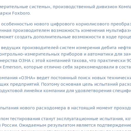
ерительные системы», производственный дивизион Компа
арки Foxboro.
 особенностью нового цифрового кориолисового преобраз
енная производителем возможность изменения мультифазн
 может создать дополнительные возможности в ходе проце
 ведущих производителей систем измерения дебита нефтя
онтрольно-измерительных приборов и автоматики для заме
ерства ОЗНА с этой компанией такова, что практически 
Emerson, которые отлично себя зарекомендовали в соста
Компания «ОЗНА» ведет постоянный поиск новых техничес
их предприятий. Поэтому основная цель испытаний расхо
одуктовой линейки компании для удовлетворения специфи
пытания нового расходомера в настоящий момент проходя
ом тестирования станут эксплуатационные испытания, ко
 России. Ожидаемым результатом является подтверждени