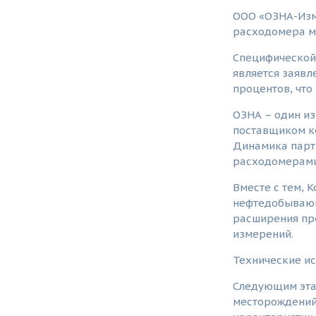
ООО «ОЗНА-Изм
расходомера м
Специфической
является заявл
процентов, что
ОЗНА – один из
поставщиком к
Динамика партн
расходомерами 
Вместе с тем, 
нефтедобывающ
расширения пр
измерений.
Технические ис
Следующим этап
месторождений