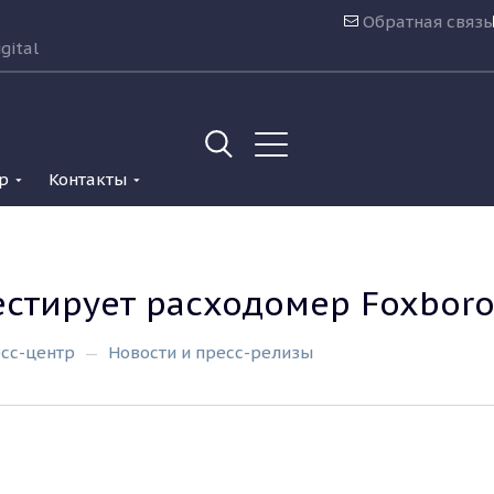
Обратная связь
gital
р
Контакты
естирует расходомер Foxbor
сс-центр
Новости и пресс-релизы