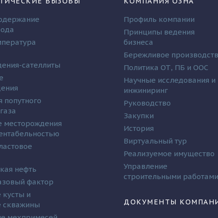
ГИЧЕСКИЕ ВЫЗОВЫ
КОМПАНИЯ ОЗНА
одержание
Профиль компании
рода
Принципы ведения
мпература
бизнеса
Бережливое производст
ения-сателлиты
Политика ОТ, ПБ и ООС
е
Научные исследования и
дения
инжиниринг
я попутного
Руководство
 газа
Закупки
 месторождения
История
рентабельностью
Виртуальный тур
ластовое
Реализуемое имущество
Управление
кая нефть
строительными работам
азовый фактор
 кусты и
ДОКУМЕНТЫ КОМПАН
 скважины
е мехпримесей