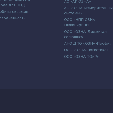
АО «АК ОЗНА»
 воде для ППД
АО «ОЗНА-Измерительны
ебиты скважин
системы»
бводнённость
ООО «НПП ОЗНА-
Инжиниринг»
ООО «ОЗНА-Диджитал
солюшнс»
АНО ДПО «ОЗНА-Профи»
ООО «ОЗНА-Логистика»
ООО «ОЗНА ТОиР»