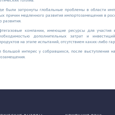
етических топлив.
де были затронуты глобальные проблемы в области им
ых причин медленного развития импортозамещения в росс
 развития.
ефтегазовые компании, имеющие ресурсы для участия 
обходимостью дополнительных затрат и инвестиций
родуктов на этапе испытаний, отсутствием каких-либо га
 большой интерес у собравшихся, после выступления н
тозамещения.