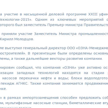
а участие в насыщенной деловой программе XXIII уфи
 Технологии-2015». Одним из ключевых мероприятий
оторого был заместитель Премьер-министра Правительст
 приняли участие Заместитель Министра промышленност
 Кирилл Молодцов.
оле выступил генеральный директор ООО «ОЗНА-Менеджм
остроителей». В презентации были определены основн
лемы, а также дальнейшие векторы развития компании.
ирович сообщил, что компания «ОЗНА» уже активно ос
лизации западных технологий находятся на стадии
 насосов перекачки нефти и воды; блоки водоподгото
 пекидж АГНКС. Также компания занимается продвижени
нке.
» в рамках импортозамещения способен предложить со
ии, мультифазные насосные станции, биметаллические вт