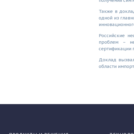
получения синт
Также в докла
одной из главн
инновационного
Российские н
проблем – не
сертификации п
Доклад вызвал
области импор