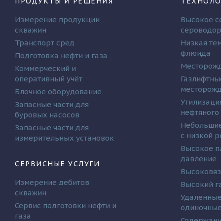
ПРОДУКТЫ И РЕШЕНИЯ
ТЕХНОЛО
Измерение продукции
Высокое с
скважин
сероводо
Транспорт сред
Низкая те
флюида
Подготовка нефти и газа
Месторожд
Коммерческий и
оперативный учёт
Газлифтны
месторож
Блочное оборудование
Утилизаци
Запасные части для
нефтяного
буровых насосов
Небольшие
Запасные части для
с низкой 
измерительных установок
Высокое п
давление
СЕРВИСНЫЕ УСЛУГИ
Высоковяз
Измерение дебитов
Высокий г
скважин
Удаленные
Сервис подготовки нефти и
одиночные
газа
Содержани