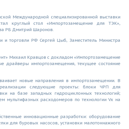
мской Международной специализированной выставки
 стал круглый стол «Импортозамещение для ТЭК»,
ва РБ Дмитрий Шаронов.
и и торговли РФ Сергей Цыб, Заместитель Министра
ент» Михаил Кравцов с докладом «Импортозамещение
ые драйверы импортозамещения, текущее состояние
ваивает новые направления в импортозамещении. В
 реализации следующие проекты: блоки ЧРП для
вки на базе западных гидроциклонных технологий;
ем мультифазных расходомеров по технологии Vx на
бственные инновационные разработки: оборудование
улки для буровых насосов, установки малотоннажного