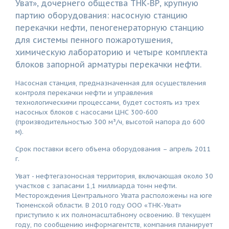
Уват», дочернего общества ТНК-ВР, крупную
партию оборудования: насосную станцию
перекачки нефти, пеногенераторную станцию
для системы пенного пожаротушения,
химическую лабораторию и четыре комплекта
блоков запорной арматуры перекачки нефти.
Насосная станция, предназначенная для осуществления
контроля перекачки нефти и управления
технологическими процессами, будет состоять из трех
насосных блоков с насосами ЦНС 300-600
(производительностью 300 м³/ч, высотой напора до 600
м).
Срок поставки всего объема оборудования – апрель 2011
г.
Уват - нефтегазоносная территория, включающая около 30
участков с запасами 1,1 миллиарда тонн нефти.
Месторождения Центрального Увата расположены на юге
Тюменской области. В 2010 году ООО «ТНК-Уват»
приступило к их полномасштабному освоению. В текущем
году, по сообщению информагентств, компания планирует