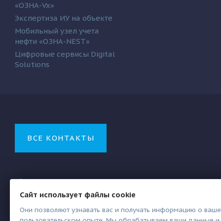
«ОЗНА-Vx»
Экспертиза ИУ на объекте
Мобильный узел учета
нефти «ОЗНА-NEST»
Цифровые сервисы Digital
Solutions
ВСЕ КОНТАКТЫ
+7 (347) 222-22-27
Сайт использует файлы cookie
ms@ozna.ru
Они позволяют узнавать вас и получать информацию о ваш
пользовательском опыте. Мы обрабатываем ваши данные и