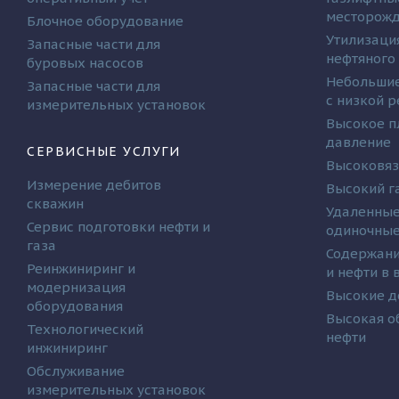
месторож
Блочное оборудование
Утилизаци
Запасные части для
нефтяного
буровых насосов
Небольшие
Запасные части для
с низкой 
измерительных установок
Высокое п
давление
СЕРВИСНЫЕ УСЛУГИ
Высоковяз
Измерение дебитов
Высокий г
скважин
Удаленные
Сервис подготовки нефти и
одиночные
газа
Содержани
Реинжиниринг и
и нефти в
модернизация
Высокие д
оборудования
Высокая о
Технологический
нефти
инжиниринг
Обслуживание
измерительных установок