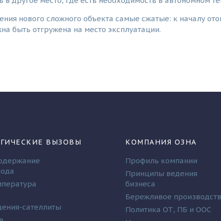
 в другое место, где есть необходимость в автономном т
ения нового сложного объекта самые сжатые: к началу отоп
на быть отгружена на место эксплуатации.
ГИЧЕСКИЕ ВЫЗОВЫ
КОМПАНИЯ ОЗНА
одержание
Профиль компании
рода
Принципы ведения
мпература
бизнеса
Бережливое производст
ения-сателлиты
Политика ОТ, ПБ и ООС
е