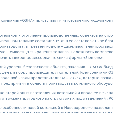
 компании «ОЗНА» приступают к изготовлению модульной к
отельной – отопление производственных объектов на стр
изельном топливе составит 3 МВт, в ее составе четыре бло
роизводства, в третьем модуле – дизельная электростанц
уле – емкость для хранения топлива. Надежность комплек
печить микропроцессорная техника фирмы «Siemens».
ий уровень безопасности объекта, заказчик – ОАО «Объед
шел к выбору производителя котельной. Конкурентами ОЗ
аводе побывали представители ОАО «ОЭК», которые позна
предприятия в области производства котельного оборудо
же второй опыт изготовления котельной и ввода ее в экс
 отгружена для одного из структурных подразделений «Р
 особенности новой котельной в Нововоронеже позволят п