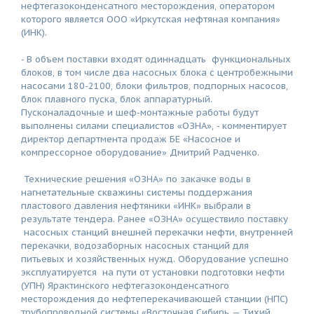
нефтегазоконденсатного месторождения, оператором
которого является ООО «Иркутская нефтяная компания»
(ИНК).
- В объем поставки входят одиннадцать функциональных
блоков, в том числе два насосных блока с центробежными
насосами 180-2100, блоки фильтров, подпорных насосов,
блок плавного пуска, блок аппаратурный.
Пусконаладочные и шеф-монтажные работы будут
выполнены силами специалистов «ОЗНА», - комментирует
директор департмента продаж БЕ «Насосное и
компрессорное оборудование» Дмитрий Радченко.
Технические решения «ОЗНА» по закачке воды в
нагнетательные скважины системы поддержания
пластового давления нефтяники «ИНК» выбрали в
результате тендера. Ранее «ОЗНА» осуществило поставку
насосных станций внешней перекачки нефти, внутренней
перекачки, водозаборных насосных станций для
питьевых и хозяйственных нужд. Оборудование успешно
эксплуатируется на пути от установки подготовки нефти
(УПН) Ярактинского нефтегазоконденсатного
месторождения до нефтеперекачивающей станции (НПС)
трубопроводной системы «Восточная Сибирь — Тихий