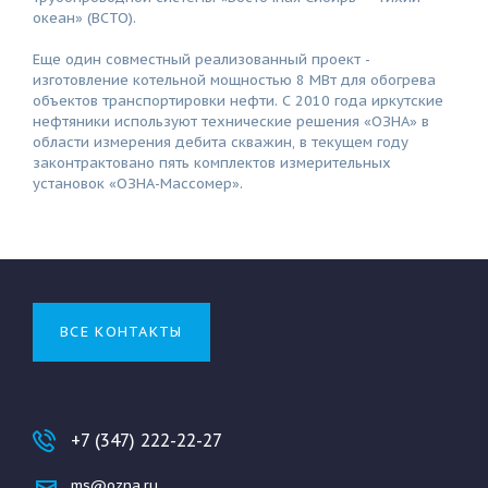
океан» (ВСТО).
Еще один совместный реализованный проект -
изготовление котельной мощностью 8 МВт для обогрева
объектов транспортировки нефти. С 2010 года иркутские
нефтяники используют технические решения «ОЗНА» в
области измерения дебита скважин, в текущем году
законтрактовано пять комплектов измерительных
установок «ОЗНА-Массомер».
ВСЕ КОНТАКТЫ
+7 (347) 222-22-27
ms@ozna.ru