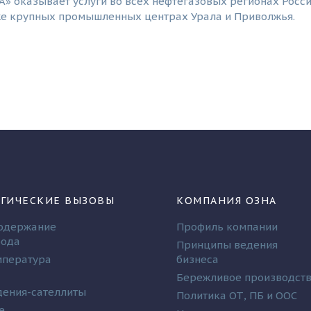
» оказывает услуги во всех нефтегазовых регионах Росси
кже крупных промышленных центрах Урала и Приволжья.
ГИЧЕСКИЕ ВЫЗОВЫ
КОМПАНИЯ ОЗНА
одержание
Профиль компании
рода
Принципы ведения
мпература
бизнеса
Бережливое производст
ения-сателлиты
Политика ОТ, ПБ и ООС
е