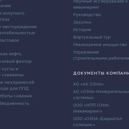
Научные исследования и
дения
инжиниринг
я попутного
Руководство
 газа
Закупки
 месторождения
История
рентабельностью
Виртуальный тур
ластовое
Реализуемое имущество
Управление
кая нефть
строительными работам
азовый фактор
 кусты и
ДОКУМЕНТЫ КОМПАН
 скважины
е мехпримесей
АО «АК ОЗНА»
 воде для ППД
АО «ОЗНА-Измерительны
ебиты скважин
системы»
бводнённость
ООО «НПП ОЗНА-
Инжиниринг»
ООО «ОЗНА-Диджитал
солюшнс»