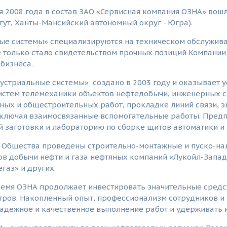
я 2008 года в состав ЗАО «Сервисная компания ОЗНА» во
ргут, Ханты-Мансийский автономный округ - Югра).
ые системы» специализируются на техническом обслужива
 только стало свидетельством прочных позиций Компании 
бизнеса.
устриальные системы» создано в 2003 году и оказывает у
систем телемеханики объектов нефтедобычи, инженерных 
ых и общестроительных работ, прокладке линий связи, э
включая взаимосвязанные вспомогательные работы. Предпр
 заготовки и лабораторию по сборке щитов автоматики и
 Общества проведены строительно-монтажные и пуско-на
в добычи нефти и газа нефтяных компаний «Лукойл-Западн
газ» и других.
ремя ОЗНА продолжает инвестировать значительные средс
тров. Накопленный опыт, профессионализм сотрудников и
адежное и качественное выполнение работ и удерживать 