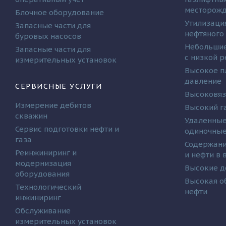
месторож
Блочное оборудование
Утилизаци
Запасные части для
нефтяного
буровых насосов
Небольшие
Запасные части для
с низкой 
измерительных установок
Высокое п
давление
СЕРВИСНЫЕ УСЛУГИ
Высоковяз
Измерение дебитов
Высокий г
скважин
Удаленные
Сервис подготовки нефти и
одиночные
газа
Содержани
Реинжиниринг и
и нефти в
модернизация
Высокие д
оборудования
Высокая о
Технологический
нефти
инжиниринг
Обслуживание
измерительных установок