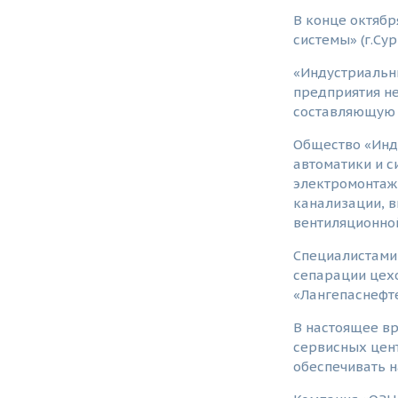
В конце октябр
системы» (г.Су
«Индустриальн
предприятия не
составляющую 
Общество «Инд
автоматики и 
электромонтажн
канализации, 
вентиляционной
Специалистами
сепарации цехо
«Лангепаснефте
В настоящее в
сервисных цен
обеспечивать н