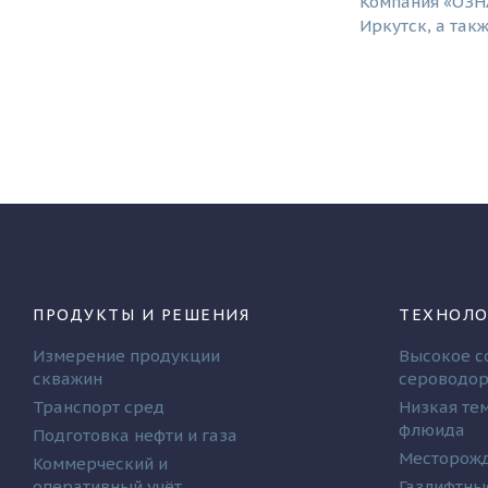
Компания «ОЗНА
Иркутск, а та
ПРОДУКТЫ И РЕШЕНИЯ
ТЕХНОЛО
Измерение продукции
Высокое с
скважин
сероводо
Транспорт сред
Низкая те
флюида
Подготовка нефти и газа
Месторожд
Коммерческий и
оперативный учёт
Газлифтны