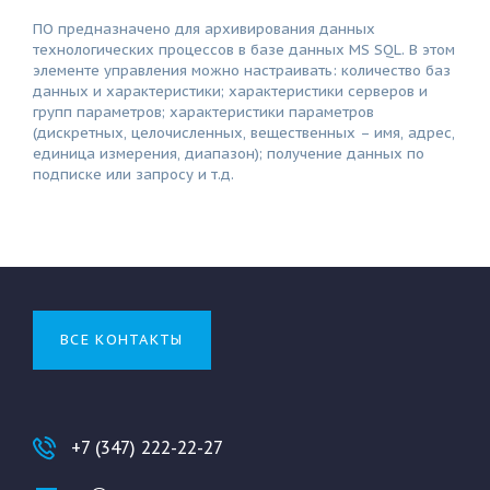
ПО предназначено для архивирования данных
технологических процессов в базе данных MS SQL. В этом
элементе управления можно настраивать: количество баз
данных и характеристики; характеристики серверов и
групп параметров; характеристики параметров
(дискретных, целочисленных, вещественных – имя, адрес,
единица измерения, диапазон); получение данных по
подписке или запросу и т.д.
ВСЕ КОНТАКТЫ
+7 (347) 222-22-27