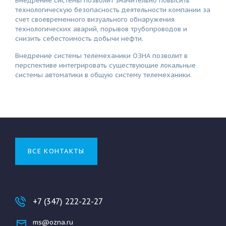
Внедрение системы позволит значительно повысить
технологическую безопасность деятельности компании за
счет своевременного визуального обнаружения
технологических аварий, порывов трубопроводов и
снизить себестоимость добычи нефти.
Внедрение системы телемеханики ОЗНА позволит в
перспективе интегрировать существующие локальные
системы автоматики в общую систему телемеханики.
ВСЕ КОНТАКТЫ
+7 (347) 222-22-27
ms@ozna.ru