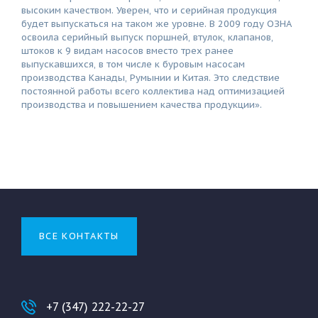
высоким качеством. Уверен, что и серийная продукция
будет выпускаться на таком же уровне. В 2009 году ОЗНА
освоила серийный выпуск поршней, втулок, клапанов,
штоков к 9 видам насосов вместо трех ранее
выпускавшихся, в том числе к буровым насосам
производства Канады, Румынии и Китая. Это следствие
постоянной работы всего коллектива над оптимизацией
производства и повышением качества продукции».
ВСЕ КОНТАКТЫ
+7 (347) 222-22-27