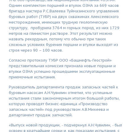
Одним комплектом поршней и втулок ОЗНА за 669 часов
бригада мастера Р.С.Валеева Туймазинского управления
буровых работ (ТУБР) на двух скважинах Алексеевского
месторождения, имеющих трудную геологическую
структуру, пробурила 3764 м горных пород, из них 1729
метров на глинистом растворе. Этот результат можно
назвать рекордным, потому что обычно при таких
сложных условиях бурения поршни и втулки выходят из
строя через 90 – 100 часов.
Согласно протоколу ТУБР ООО «Башнефть-Геострой»
представительная комиссия признала новые поршни и
втулки ОЗНА успешно прошедшими эксплуатационные
приемочные испытания.
Руководитель департамента продаж запасных частей к
буровым насосам А.Н.Чувилин отметил, что успешные
испытания стали закономерным итогом большой работы,
которую проводят бизнес-единица «Производство
запасных частей» под руководством А.В.Михеева и
департамент продаж запчастей.
«Выпуск новой продукции, - подчеркнул А.Н.Чувилин, - был
освоен в кратчайшие сроки и, как показали испытания, с