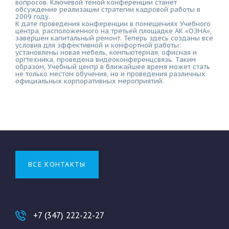
вопросов. Ключевой темой конференции станет
обсуждение реализации стратегии кадровой работы в
2009 году.
К дате проведения конференции в помещениях Учебного
центра, расположенного на третьей площадке АК «ОЗНА»,
завершен капитальный ремонт. Теперь здесь созданы все
условия для эффективной и комфортной работы:
установлены новая мебель, компьютерная, офисная и
оргтехника, проведена видеоконференцсвязь. Таким
образом, Учебный центр в ближайшее время может стать
не только местом обучения, но и проведения различных
официальных корпоративных мероприятий.
ВСЕ КОНТАКТЫ
+7 (347) 222-22-27