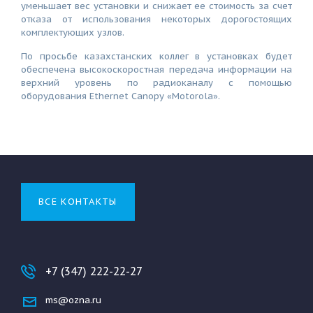
уменьшает вес установки и снижает ее стоимость за счет
отказа от использования некоторых дорогостоящих
комплектующих узлов.
По просьбе казахстанских коллег в установках будет
обеспечена высокоскоростная передача информации на
верхний уровень по радиоканалу с помощью
оборудования Ethernet Canopy «Motorola».
ВСЕ КОНТАКТЫ
+7 (347) 222-22-27
ms@ozna.ru