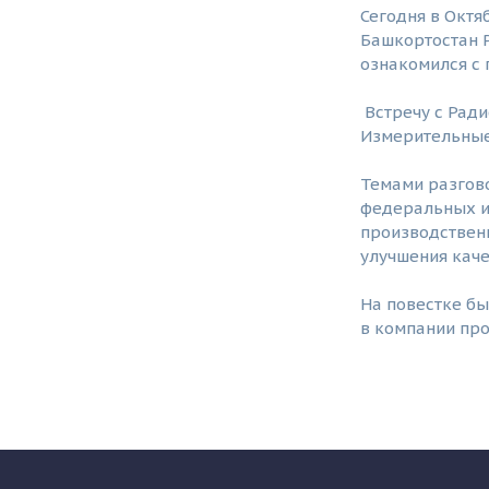
Сегодня в Окт
Башкортостан Р
ознакомился с
Встречу с Рад
Измерительные
Темами разгово
федеральных и
производственн
улучшения каче
На повестке б
в компании пр