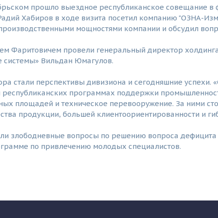
ябрьском прошло выездное республиканское совещание в 
адий Хабиров в ходе визита посетил компанию "ОЗНА-Изм
 производственными мощностями компании и обсудил вопр
ием Фаритовичем провели генеральный директор холдинг
 системы» Вильдан Юмагулов.
ра стали перспективы дивизиона и сегодняшние успехи. 
 республиканских программах поддержки промышленности
ых площадей и техническое перевооружение. За ними сто
ства продукции, большей клиентоориентированности и гиб
ыли злободневные вопросы по решению вопроса дефицита
ограмме по привлечению молодых специалистов.