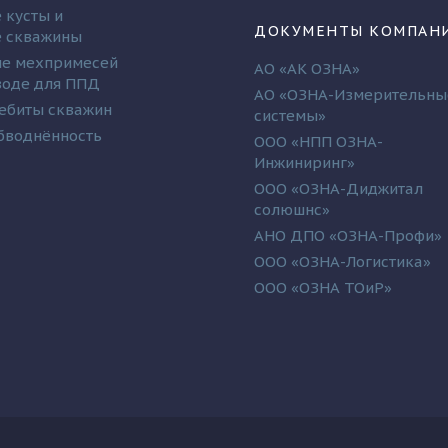
 кусты и
ДОКУМЕНТЫ КОМПАН
 скважины
е мехпримесей
АО «АК ОЗНА»
 воде для ППД
АО «ОЗНА-Измерительны
ебиты скважин
системы»
бводнённость
ООО «НПП ОЗНА-
Инжиниринг»
ООО «ОЗНА-Диджитал
солюшнс»
АНО ДПО «ОЗНА-Профи»
ООО «ОЗНА-Логистика»
ООО «ОЗНА ТОиР»