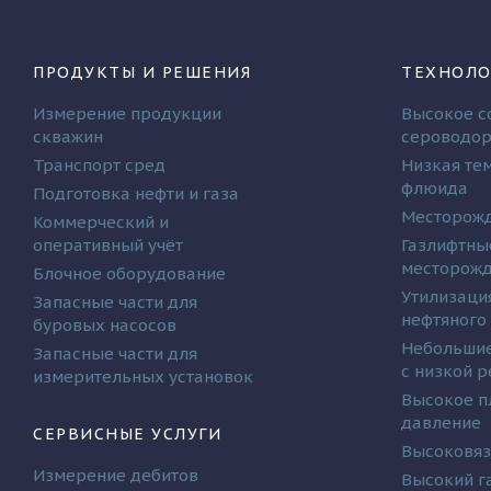
ПРОДУКТЫ И РЕШЕНИЯ
ТЕХНОЛО
Измерение продукции
Высокое с
скважин
сероводо
Транспорт сред
Низкая те
флюида
Подготовка нефти и газа
Месторожд
Коммерческий и
оперативный учёт
Газлифтны
месторож
Блочное оборудование
Утилизаци
Запасные части для
нефтяного
буровых насосов
Небольшие
Запасные части для
с низкой 
измерительных установок
Высокое п
давление
СЕРВИСНЫЕ УСЛУГИ
Высоковяз
Измерение дебитов
Высокий г