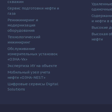
скважин
Удаленные
Сервис подготовки нефти и
одиночные
газа
Содержани
Реинжиниринг и
и нефти в
модернизация
Высокие д
оборудования
Высокая о
Технологический
нефти
инжиниринг
Обслуживание
измерительных установок
«ОЗНА-Vx»
Экспертиза ИУ на объекте
Мобильный узел учета
нефти «ОЗНА-NEST»
Цифровые сервисы Digital
Solutions