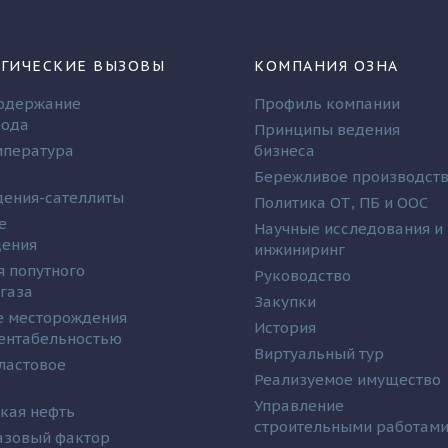
ГИЧЕСКИЕ ВЫЗОВЫ
КОМПАНИЯ ОЗНА
одержание
Профиль компании
рода
Принципы ведения
мпература
бизнеса
Бережливое производст
ения-сателлиты
Политика ОТ, ПБ и ООС
е
Научные исследования и
дения
инжиниринг
я попутного
Руководство
 газа
Закупки
 месторождения
История
рентабельностью
Виртуальный тур
ластовое
Реализуемое имущество
Управление
кая нефть
строительными работам
азовый фактор