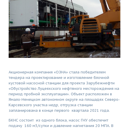
Акционерная компания «ОЗНА» стала победителем
тендера на проектирование и изготовление блочной
кустовой насосной станции для проекта Зарубежнефти
«Обустройство Луцеяхского нефтяного месторождения на
период пробной эксплуатации». Объект расположен в
Ямало-Ненецком автономном округе на площадях Северо-
Карсевского участка недр, отгрузка станции
запланирована в конце первого квартала 2021 года.
БКНС состоит из одного блока, насос ГНУ обеспечит
подачу 160 м3/сутки и давление нагнетания 20 МПА. В