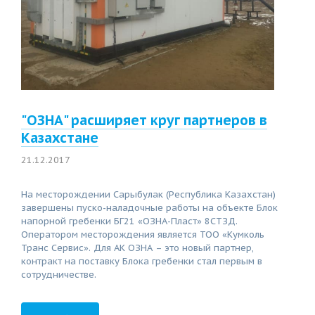
"ОЗНА" расширяет круг партнеров в
Казахстане
21.12.2017
На месторождении Сарыбулак (Республика Казахстан)
завершены пуско-наладочные работы на объекте Блок
напорной гребенки БГ21 «ОЗНА-Пласт» 8СТЗД.
Оператором месторождения является ТОО «Кумколь
Транс Сервис». Для АК ОЗНА – это новый партнер,
контракт на поставку Блока гребенки стал первым в
сотрудничестве.