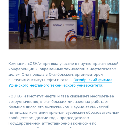
Компания «ОЗНА» приняла участие в научно-практической
конференции «Современные технологии в нефтегазовом
деле». Она прошла в Октябрьском, организатором
выступил Институт нефти и газа –
Октябрьский филиал
Уфимского нефтяного технического университета
.
«ОЗНА» и Институт нефти и газа связывает многолетнее
сотрудничество, в октябрьских дивизионах работает
большое число его выпускников. Научно-технический
потенциал компании признан вузовским образовательным
сообществом, долгие годы председателем
Государственной аттестационной комиссии по