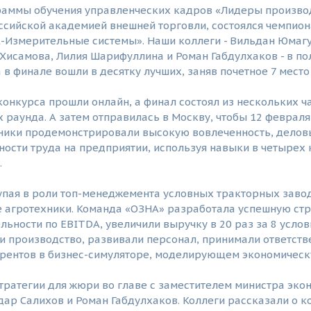
раммы обучения управленческих кадров «Лидеры произво
ссийской академией внешней торговли, состоялся чемпион
-Измерительные системы». Наши коллеги - Вильдан Юмагу
 Хисамова, Лилия Шарифуллина и Роман Габдулхаков - в п
а в финале вошли в десятку лучших, заняв почетное 7 место
онкурса прошли онлайн, а финал состоял из нескольких ча
 раунда. А затем отправилась в Москву, чтобы 12 февра
тники продемонстрировали высокую вовлеченность, делов
ости труда на предприятии, используя навыки в четырех 
.
пая в роли топ-менеджемента условных тракторных завод
 агротехники. Команда «ОЗНА» разработала успешную стр
льности по EBITDA, увеличили выручку в 20 раз за 8 усло
 производство, развивали персонал, принимали ответстве
урентов в бизнес-симуляторе, моделирующем экономическ
тратегии для жюри во главе с заместителем министра эк
ар Салихов и Роман Габдулхаков. Коллеги рассказали о к