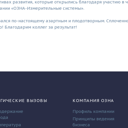
ивах развития, которые открылись благодаря участию в че
пании «ОЗНА-Измерительные системы».
зался по-настоящему азартным и плодотворным. Сплоченно
о! Благодарим коллег за результат!
ГИЧЕСКИЕ ВЫЗОВЫ
КОМПАНИЯ ОЗНА
одержание
Профиль компании
рода
Принципы ведения
мпература
бизнеса