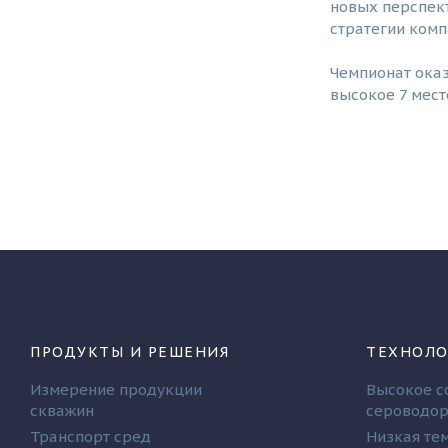
новых перспект
стратегии ком
Чемпионат ока
высокое 7 мест
ПРОДУКТЫ И РЕШЕНИЯ
ТЕХНОЛО
Измерение продукции
Высокое с
скважин
сероводо
Транспорт сред
Низкая те