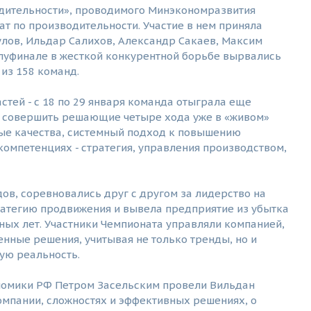
дительности», проводимого Минэкономразвития
ат по производительности. Участие в нем приняла
лов, Ильдар Салихов, Александр Сакаев, Максим
олуфинале в жесткой конкурентной борьбе вырвались
 из 158 команд.
стей - с 18 по 29 января команда отыграла еще
ля совершить решающие четыре хода уже в «живом»
ые качества, системный подход к повышению
компетенциях - стратегия, управления производством,
ов, соревновались друг с другом за лидерство на
атегию продвижения и вывела предприятие из убытка
вных лет. Участники Чемпионата управляли компанией,
нные решения, учитывая не только тренды, но и
ую реальность.
ономики РФ Петром Засельским провели Вильдан
омпании, сложностях и эффективных решениях, о