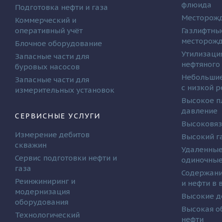
флюида
Подготовка нефти и газа
Месторожд
Коммерческий и
оперативный учёт
Газлифтны
месторож
Блочное оборудование
Утилизаци
Запасные части для
нефтяного
буровых насосов
Небольшие
Запасные части для
с низкой 
измерительных установок
Высокое п
давление
СЕРВИСНЫЕ УСЛУГИ
Высоковяз
Измерение дебитов
Высокий г
скважин
Удаленные
Сервис подготовки нефти и
одиночные
газа
Содержани
Реинжиниринг и
и нефти в
модернизация
Высокие д
оборудования
Высокая о
Технологический
нефти