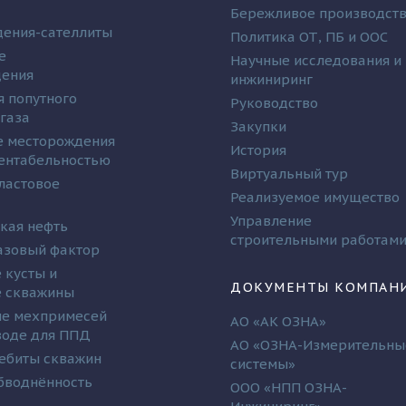
Бережливое производст
ения-сателлиты
Политика ОТ, ПБ и ООС
е
Научные исследования и
дения
инжиниринг
я попутного
Руководство
 газа
Закупки
 месторождения
История
рентабельностью
Виртуальный тур
ластовое
Реализуемое имущество
Управление
кая нефть
строительными работам
азовый фактор
 кусты и
ДОКУМЕНТЫ КОМПАН
 скважины
е мехпримесей
АО «АК ОЗНА»
 воде для ППД
АО «ОЗНА-Измерительны
ебиты скважин
системы»
бводнённость
ООО «НПП ОЗНА-