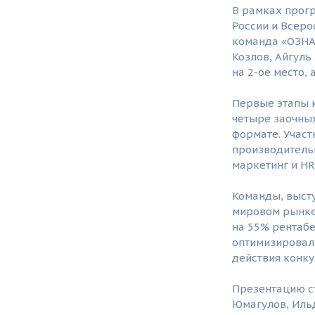
В рамках прог
России и Всеро
команда «ОЗНА
Козлов, Айгуль
на 2-ое место, 
Первые этапы к
четыре заочных
формате. Учас
производительн
маркетинг и HR
Команды, высту
мировом рынке
на 55% рентабе
оптимизировали
действия конк
Презентацию с
Юмагулов, Ильд