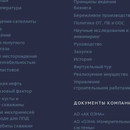
рода
Принципы ведения
мпература
бизнеса
Бережливое производст
ения-сателлиты
Политика ОТ, ПБ и ООС
е
Научные исследования и
дения
инжиниринг
я попутного
Руководство
 газа
Закупки
 месторождения
История
рентабельностью
Виртуальный тур
ластовое
Реализуемое имущество
Управление
кая нефть
строительными работам
азовый фактор
 кусты и
ДОКУМЕНТЫ КОМПАН
 скважины
е мехпримесей
АО «АК ОЗНА»
 воде для ППД
АО «ОЗНА-Измерительны
ебиты скважин
системы»