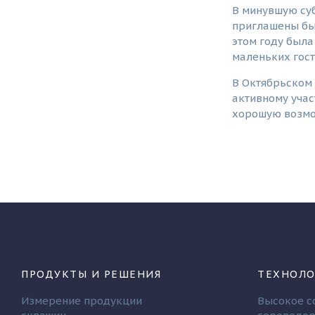
В минувшую суб
приглашены бы
этом году был
маленьких гост
В Октябрьском
активному учас
хорошую возмож
ПРОДУКТЫ И РЕШЕНИЯ
ТЕХНОЛО
Измерение продукции
Высокое с